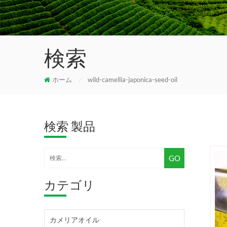
検索
ホーム
/
wild-camellia-japonica-seed-oil
検索 製品
カテゴリ
カメリアオイル