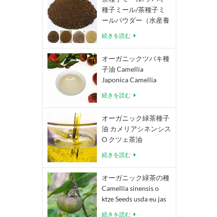
種子ミール/茶種子ミ
ールパウダー（水産養
殖、エコ農薬、有機肥
続きを読む
料用） Camellia
Oleifera Camellia
オーガニックツバキ種
Japonica
子油 Camellia
Japonica Camellia
Oleifera Abel
続きを読む
オーガニック緑茶種子
油 カメリアシネンシス
O クツェ茶油
続きを読む
オーガニック緑茶の種
Camellia sinensis o
ktze Seeds usda eu jas
認定茶種子
続きを読む