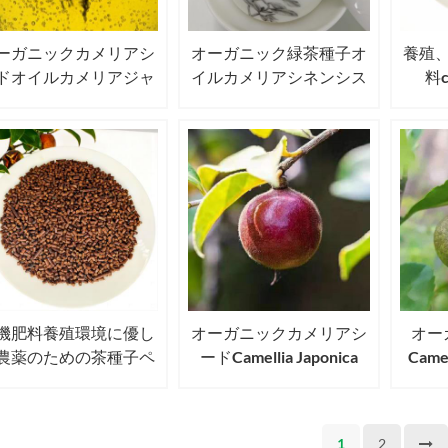
ーガニックカメリアシ
オーガニック緑茶種子オ
養殖
ドオイルカメリアジャ
イルカメリアシネンシス
料ca
ニカカメリアオレフェ
o Ktzeティーオイル
came
ラアベル
ィーシ
機肥料養殖環境に優し
オーガニックカメリアシ
オー
農薬のための茶種子ペ
ードCamellia Japonica
Camel
レット
Seeds USDA EU JAS認定
Seed
Camellia Seeds
1
2