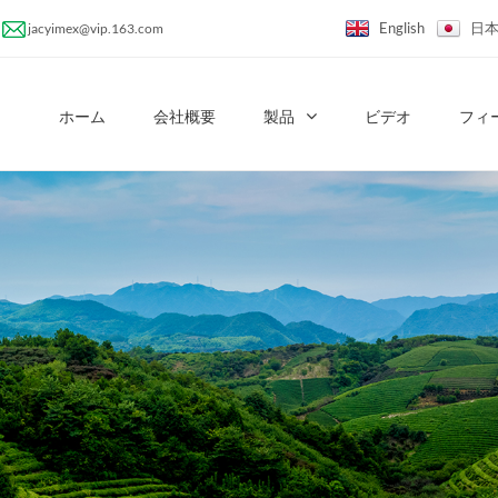
English
日
jacyimex@vip.163.com
ホーム
会社概要
製品
ビデオ
フィ