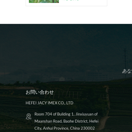
あな
お問い合わせ
HEFEI JACY IMEX CO., LTD
Room 704 of Building 1, Jinxiuyuan of
Maanshan Road, Baohe District, Hefei
City, Anhui Province, China 230002