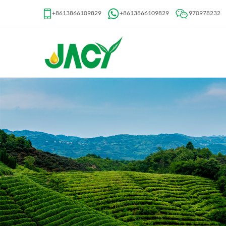
+8613866109829
+8613866109829
970978232