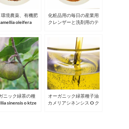
、環境農薬、有機肥
化粧品用の毎日の産業用
mellia oleifera
クレンザーと洗剤用のテ
llia japonica用のテ
ィーシードミールパウダ
ードミール/カメリ
ー
アシードミール
ガニック緑茶の種
オーガニック緑茶種子油
lia sinensis o ktze
カメリアシネンシス O ク
s usda eu jas認定茶
ツェ茶油
種子