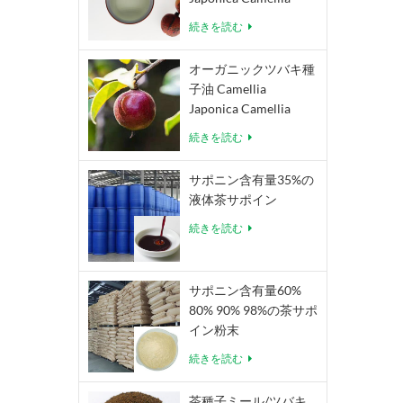
Oleifera Abel
続きを読む
オーガニックツバキ種
子油 Camellia
Japonica Camellia
Oleifera Abel
続きを読む
サポニン含有量35%の
液体茶サポイン
続きを読む
サポニン含有量60%
80% 90% 98%の茶サポ
イン粉末
続きを読む
茶種子ミール/ツバキ