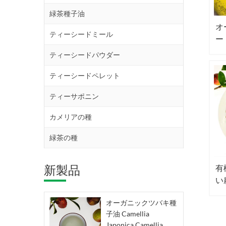
緑茶種子油
オ
ティーシードミール
ー
ポ
ティーシードパウダー
ティーシードペレット
ティーサポニン
カメリアの種
緑茶の種
新製品
有
い
オーガニックツバキ種
子油 Camellia
Japonica Camellia