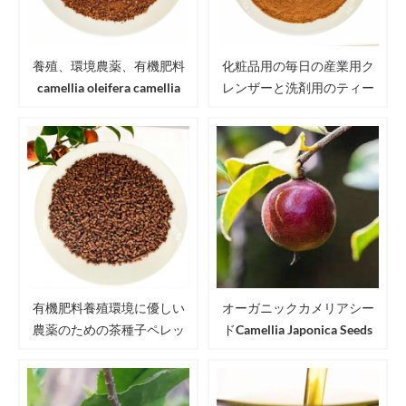
養殖、環境農薬、有機肥料
化粧品用の毎日の産業用ク
camellia oleifera camellia
レンザーと洗剤用のティー
japonica用のティーシードミ
シードミールパウダー
ール/カメリアシードミール
有機肥料養殖環境に優しい
オーガニックカメリアシー
農薬のための茶種子ペレッ
ドCamellia Japonica Seeds
ト
USDA EU JAS認定Camellia
Seeds