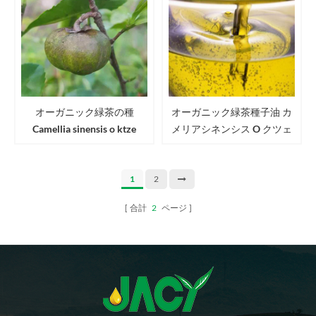
オーガニック緑茶の種
オーガニック緑茶種子油 カ
Camellia sinensis o ktze
メリアシネンシス O クツェ
Seeds usda eu jas認定茶種子
茶油
1
2
合計
2
ページ