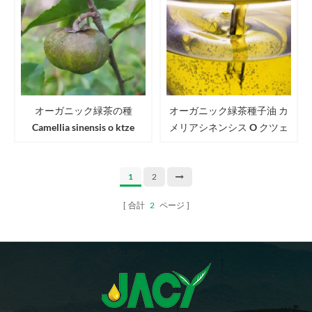
オーガニック緑茶の種
オーガニック緑茶種子油 カ
Camellia sinensis o ktze
メリアシネンシス O クツェ
Seeds usda eu jas認定茶種子
茶油
1
2
合計
2
ページ