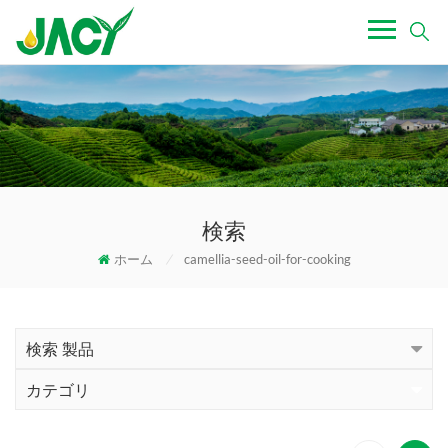
検索
ホーム
/
camellia-seed-oil-for-cooking
検索 製品
カテゴリ