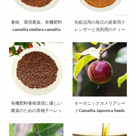
養殖、環境農薬、有機肥料
化粧品用の毎日の産業用ク
camellia oleifera camellia
レンザーと洗剤用のティー
japonica用のティーシードミ
シードミールパウダー
ール/カメリアシードミール
有機肥料養殖環境に優しい
オーガニックカメリアシー
農薬のための茶種子ペレッ
ドCamellia Japonica Seeds
ト
USDA EU JAS認定Camellia
Seeds