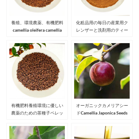
養殖、環境農薬、有機肥料
化粧品用の毎日の産業用ク
camellia oleifera camellia
レンザーと洗剤用のティー
japonica用のティーシードミ
シードミールパウダー
ール/カメリアシードミール
有機肥料養殖環境に優しい
オーガニックカメリアシー
農薬のための茶種子ペレッ
ドCamellia Japonica Seeds
ト
USDA EU JAS認定Camellia
Seeds