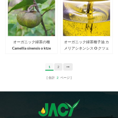
オーガニック緑茶の種
オーガニック緑茶種子油 カ
Camellia sinensis o ktze
メリアシネンシス O クツェ
Seeds usda eu jas認定茶種子
茶油
1
2
合計
2
ページ