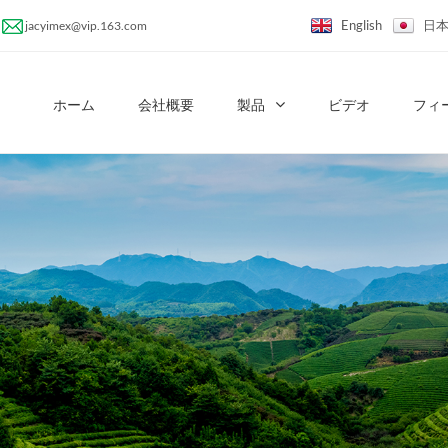
English
日
jacyimex@vip.163.com
ホーム
会社概要
製品
ビデオ
フィ