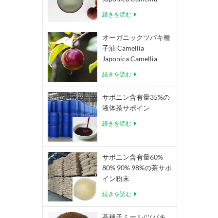
Oleifera Abel
続きを読む
オーガニックツバキ種
子油 Camellia
Japonica Camellia
Oleifera Abel
続きを読む
サポニン含有量35%の
液体茶サポイン
続きを読む
サポニン含有量60%
80% 90% 98%の茶サポ
イン粉末
続きを読む
茶種子ミール/ツバキ