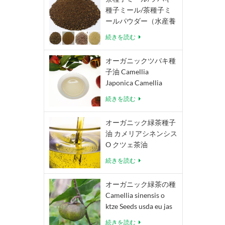
種子ミール/茶種子ミ
ールパウダー（水産養
殖、エコ農薬、有機肥
続きを読む
料用） Camellia
Oleifera Camellia
オーガニックツバキ種
Japonica
子油 Camellia
Japonica Camellia
Oleifera Abel
続きを読む
オーガニック緑茶種子
油 カメリアシネンシス
O クツェ茶油
続きを読む
オーガニック緑茶の種
Camellia sinensis o
ktze Seeds usda eu jas
認定茶種子
続きを読む