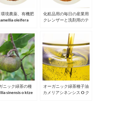
、環境農薬、有機肥
化粧品用の毎日の産業用
mellia oleifera
クレンザーと洗剤用のテ
llia japonica用のテ
ィーシードミールパウダ
ードミール/カメリ
ー
アシードミール
ガニック緑茶の種
オーガニック緑茶種子油
lia sinensis o ktze
カメリアシネンシス O ク
s usda eu jas認定茶
ツェ茶油
種子