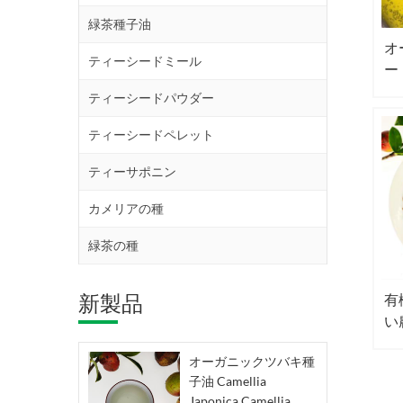
緑茶種子油
オ
ティーシードミール
ー
ポ
ティーシードパウダー
ティーシードペレット
ティーサポニン
カメリアの種
緑茶の種
新製品
有
い
オーガニックツバキ種
子油 Camellia
Japonica Camellia