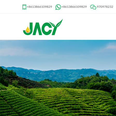
+8613866109829
+8613866109829
970978232