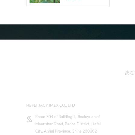
あな
お問い合わせ
HEFEI JACY IMEX CO., LTD
Room 704 of Building 1, Jinxiuyuan of
Maanshan Road, Baohe District, Hefei
City, Anhui Province, China 230002