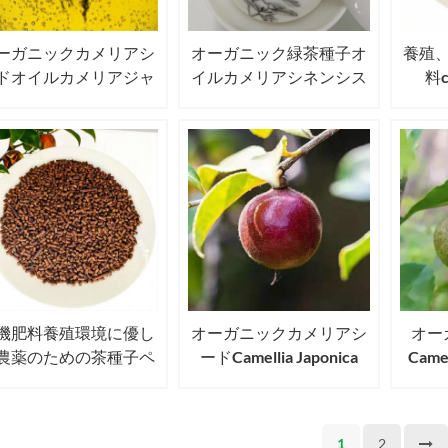
ーガニックカメリアシ
オーガニック緑茶種子オ
養殖
ドオイルカメリアジャ
イルカメリアシネンシス
料ca
ニカカメリアオレフェ
o Ktzeティーオイル
came
ラアベル
ィーシ
機肥料養殖環境に優し
オーガニックカメリアシ
オー
農薬のための茶種子ペ
ードCamellia Japonica
Camel
レット
Seeds USDA EU JAS認定
Seed
Camellia Seeds
1
2