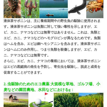
液体茶サポニンは、主に養殖期間中の野生魚の駆除に使用されま
す。液体茶サポニンは魚類に対して強い毒性を示しますが、エ
ビ、カニ、ナマコなどには無害ではありません。これは、魚類と
エビ、カニ、ナマコなどのヘモグロビンが異なるためです。魚類
はヘムを含み、エビは銅ヘモシアニンを含みます。液体茶サポニ
ンはヘムにのみ作用し、つまり魚類を殺傷しますが、エビ、カ
ニ、ナマコなどには無害です。
さらに、エビ、カニ、ナマコの養殖においては、液体茶サポニン
はエビの黒鰓病の発生を予防し、寄生虫を駆除し、脱皮と成長を
促進することができます。
2. 虫駆除のためのエコ農薬
大規模な草地、ゴルフ場、小
麦などの園芸農地、水田などにおけるg：