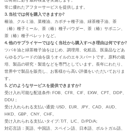
常に優れたアフターサービスを提供します。
3. 当社では何を購入できますか?
椿油、クルミ油、菜種油、カボチャ種子油、緑茶種子油、茶
（椿）種子ミール、茶（椿）種子パウダー、茶（椿）サポニン、
茶（椿）種子ペレットなど。
4. 他のサプライヤーではなく当社から購入すべき理由は何ですか?
ツバキ油と緑茶種子油をはじめ、調理用、化粧品、医薬品などあ
らゆるグレードの油を扱うオイルのエキスパートです。原料の栽
培、製品の研究・製造などを専門としています。長年にわたり、
世界中で製品を販売し、お客様から高い評価をいただいておりま
す。
5. どのようなサービスを提供できますか?
受け入れ可能な配送条件: FOB、CFR、CIF、EXW、CPT、DDP、
DDU；
受け入れられる支払い通貨: USD、EUR、JPY、CAD、AUD、
HKD、GBP、CNY、CHF。
受け入れられる支払いタイプ: T/T、L/C、D/PD/A;
対応言語：英語、中国語、スペイン語、日本語、ポルトガル語、