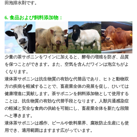
田泡排水剤です。
6. 食品および飼料添加物：
少量の茶サポニンをワインに加えると、酵母の増殖を防ぎ、品質
を保つことができます。また、空気を含んだワインは泡立ちがよ
くなります。
液体茶サポニンは抗生物質の有効な代替品であり、ヒトと動物双
方の疾病を軽減することで、畜産業全体の発展を促し、ひいては
健康増進に貢献します。茶サポニンを飼料添加物として使用する
ことは、抗生物質の有効な代替手段となります。人獣共通感染症
の軽減と安全な食肉の供給を可能にし、畜産業全体を新たな段階
へと導きます。
液体茶サポニンは感作、ビールや飲料業界、腐敗防止生産にも使
用でき、適用範囲はますます広がっています。