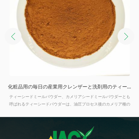
ellia Seeds
化粧品用の毎日の産業用クレンザーと洗剤用のティーシードミールパウダー
リ
ティーシードミールパウダー、カメリアシードミールパウダーとも
で
呼ばれるティーシードパウダーは、油圧プロセス後のカメリア種の
イ
茶色の粉状の残留物です。 化粧品とシャンプーの業界で広く使用さ
脂
れています。メカニック機器とハードウェアフィッティング、家庭
量
用洗剤クレンザー、環境に優しい農薬、水産養殖、有機肥料などの
清掃と研磨