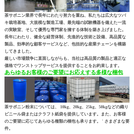
茶サポニン業界で長年にわたり努力を重ね、私たちは広大なツバ
キ栽培基地、大規模な製造工場、最先端の試験機器を備えた一流
の実験室、そして優秀な専門家を擁する体制を築き上げました。
長年にわたり、健全な経営体制、先進的な技術と設備、高品質な
製品、効率的な顧客サービスなど、包括的な産業チェーンを構築
してきました。
厳しい市場競争に直面しながらも、当社は高品質の製品と適正な
価格でワンストップサービスを提供することをお約束します。
あらゆるお客様のご要望にお応えする多様な梱包
茶サポニン粉末については、
10kg、20kg、25kg、50kgなどの織り
ビニール袋またはクラフト紙袋を提供しています。また、お客様
のご要望に応じてあらゆる種類の梱包も承ります。
'
さまざまな要
件。