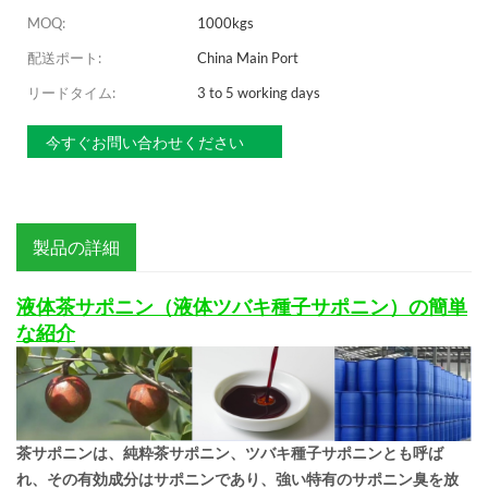
MOQ:
1000kgs
配送ポート:
China Main Port
リードタイム:
3 to 5 working days
今すぐお問い合わせください
製品の詳細
液体茶サポニン（液体ツバキ種子サポニン）の簡単
な紹介
茶サポニンは、純粋茶サポニン、ツバキ種子サポニンとも呼ば
れ、その有効成分はサポニンであり、強い特有のサポニン臭を放