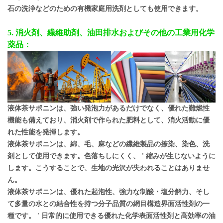
石の洗浄などのための有機家庭用洗剤としても使用できます。
5. 消火剤、繊維助剤、油田排水およびその他の工業用化学
薬品：
液体茶サポニンは、強い発泡力があるだけでなく、優れた難燃性
機能も備えており、消火剤で作られた肥料として、消火活動に優
れた性能を発揮します。
液体茶サポニンは、綿、毛、麻などの繊維製品の捺染、染色、洗
剤として使用できます。色落ちしにくく、
'
縮みが生じないように
します。こうすることで、生地の光沢が失われることはありませ
ん。
液体茶サポニンは、優れた起泡性、強力な制酸・塩分解力、そし
て多量の水との結合性を持つ分子品質の網目構造界面活性剤の一
種です。
'
日常的に使用できる優れた化学表面活性剤と高効率の油