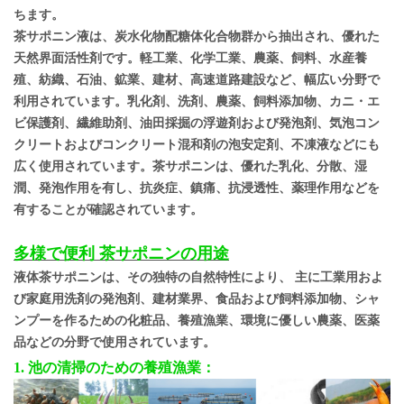
ちます。
茶サポニン液は、炭水化物配糖体化合物群から抽出され、優れた
天然界面活性剤です。軽工業、化学工業、農薬、飼料、水産養
殖、紡織、石油、鉱業、建材、高速道路建設など、幅広い分野で
利用されています。乳化剤、洗剤、農薬、飼料添加物、カニ・エ
ビ保護剤、繊維助剤、油田採掘の浮遊剤および発泡剤、気泡コン
クリートおよびコンクリート混和剤の泡安定剤、不凍液などにも
広く使用されています。茶サポニンは、優れた乳化、分散、湿
潤、発泡作用を有し、抗炎症、鎮痛、抗浸透性、薬理作用などを
有することが確認されています。
多様で便利
茶サポニンの用途
液体茶サポニンは、その独特の自然特性により、
主に工業用およ
び家庭用洗剤の発泡剤、建材業界、食品および飼料添加物、シャ
ンプーを作るための化粧品、養殖漁業、環境に優しい農薬、医薬
品などの分野で使用されています。
1. 池の清掃のための養殖漁業：