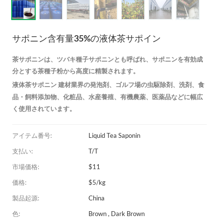
サポニン含有量35%の液体茶サポイン
茶サポニンは、ツバキ種子サポニンとも呼ばれ、サポニンを有効成
分とする茶種子粉から高度に精製されます。
建材業界の発泡剤、ゴルフ場の虫駆除剤、洗剤、食
液体茶サポニン
品・飼料添加物、化粧品、水産養殖、有機農薬、医薬品などに幅広
く使用されています。
アイテム番号:
Liquid Tea Saponin
支払い:
T/T
市場価格:
$11
価格:
$5/kg
製品起源:
China
色:
Brown , Dark Brown