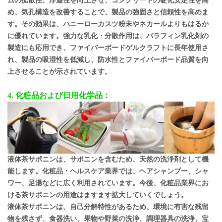
ムの拡散性、浮遊性を向上させ、コンクリートの硬化安定性を高
め、気孔構造を改善することで、製品の強固さと信頼性を高めま
す。その効果は、ハニーローカスツ粉末やネカールよりもはるか
に優れています。強力な乳化・分散作用は、パラフィン乳化剤の
製造にも応用でき、ファイバーボードゲルクラフトに長年使用さ
れ、製品の吸湿性を低減し、防水性とファイバーボード品質を向
上させることが示されています。
4. 化粧品および日用化学品：
液体茶サポニンは、サポニンを含むため、天然の洗浄剤として機
能します。化粧品・ヘルスケア業界では、ヘアシャンプー、シャ
ワー、足湯などに広く利用されています。今後、化粧品業界にお
ける茶サポニンの用途はますます拡大していくでしょう。
液体茶サポニンは、自己分解特性があるため、環境に有害な残留
物を残さず、食器洗い、果物や野菜の洗浄、調理器具の洗浄、宝