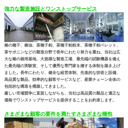
強力な製造施設とワンストップサービス
椿の種子、椿油、茶種子粕、茶種子粕粉末、茶種子粕ペレット、
茶サポニンなどの製造分野で長年にわたり努力を重ね、当社は広
大な椿の栽培基地、大規模な製造工場、最先端の試験機器を備え
た最先端の実験室、そして優秀な専門家を擁する体制を築き上げ
ました。長年にわたり、健全な経営体制、先進的な技術と設備、
高品質な製品、効率的な顧客サービスなど、産業チェーン全体の
包括的な構造を構築してきました。
厳しい市場競争に直面しながらも、当社は高品質の製品と適正な
価格でワンストップサービスを提供することをお約束します。
さまざまな顧客の要件を満たすさまざまな梱包