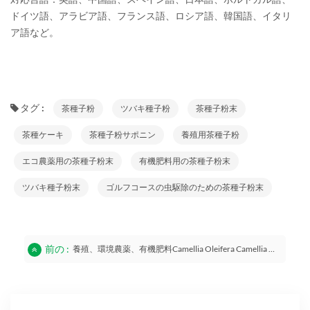
ドイツ語、アラビア語、フランス語、ロシア語、韓国語、イタリ
ア語など。
タグ :
茶種子粉
ツバキ種子粉
茶種子粉末
茶種ケーキ
茶種子粉サポニン
養殖用茶種子粉
エコ農薬用の茶種子粉末
有機肥料用の茶種子粉末
ツバキ種子粉末
ゴルフコースの虫駆除のための茶種子粉末
前の :
養殖、環境農薬、有機肥料camellia Oleifera Camellia Japonica用のティーシードミール/カメリアシードミール