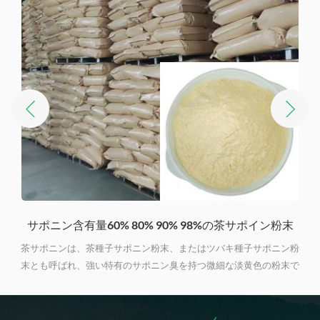
サポニン含有量35%の液体茶サポイン
粉
茶サポニンは、ツバキ種子サポニンとも呼ばれ、サポニンを有効成
で
分とする茶種子粉から高度に精製されます。 液体茶サポニン 建材業
機
界の発泡剤、ゴルフ場の虫駆除剤、洗剤、食品・飼料添加物、化粧
品、水産養殖、有機農薬、医薬品などに幅広く使用されています。