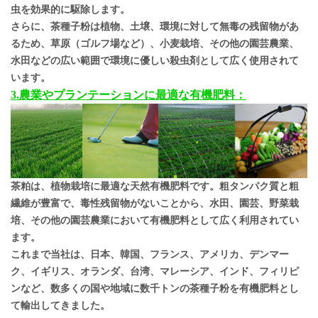
虫を効果的に駆除します。
さらに、茶種子粉は植物、土壌、環境に対して無毒の残留物があ
るため、草原（ゴルフ場など）、小麦栽培、その他の園芸農業、
水田などの広い範囲で環境に優しい殺虫剤として広く使用されて
います。
3.農業やプランテーションに最適な有機肥料：
茶粕は、植物栽培に最適な天然有機肥料です。粗タンパク質と粗
繊維が豊富で、毒性残留物がないことから、水田、園芸、野菜栽
培、その他の園芸農業において有機肥料として広く利用されてい
ます。
これまで当社は、日本、韓国、フランス、アメリカ、デンマー
ク、イギリス、オランダ、台湾、マレーシア、インド、フィリピ
ンなど、数多くの国や地域に数千トンの茶種子粉を有機肥料とし
て輸出してきました。