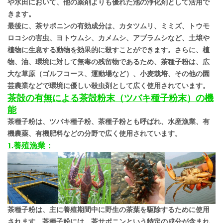
や水田において、他の薬剤よりも優れた池の浄化剤として活用で
きます。
最後に、茶サポニンの有効成分は、カタツムリ、ミミズ、トウモ
ロコシの害虫、ヨトウムシ、カメムシ、アブラムシなど、土壌や
植物に生息する動物を効果的に殺すことができます。さらに、植
物、油、環境に対して無毒の残留物であるため、茶種子粉は、広
大な草原（ゴルフコース、運動場など）、小麦栽培、その他の園
芸農業などで環境に優しい殺虫剤として広く使用されています。
茶殻の有無による茶殻粉末（ツバキ種子粉末）の機
能
茶種子粉は、ツバキ種子粉、茶種子粉とも呼ばれ、水産漁業、有
機農薬、有機肥料などの分野で広く使用されています。
1.養殖漁業：
茶種子粉は、主に養殖期間中に野生の茶葉を駆除するために使用
されます。茶種子粉には、茶サポニンという特定の成分が含まれ