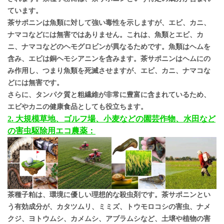
ています。
茶サポニンは魚類に対して強い毒性を示しますが、エビ、カニ、
ナマコなどには無害ではありません。これは、魚類とエビ、カ
ニ、ナマコなどのヘモグロビンが異なるためです。魚類はヘムを
含み、エビは銅ヘモシアニンを含みます。茶サポニンはヘムにの
み作用し、つまり魚類を死滅させますが、エビ、カニ、ナマコな
どには無害です。
さらに、タンパク質と粗繊維が非常に豊富に含まれているため、
エビやカニの健康食品としても役立ちます。
2. 大規模草地、ゴルフ場、小麦などの園芸作物、水田など
の害虫駆除用エコ農薬：
茶種子粕は、環境に優しい理想的な殺虫剤です。茶サポニンとい
う有効成分が、カタツムリ、ミミズ、トウモロコシの害虫、ナメ
クジ、ヨトウムシ、カメムシ、アブラムシなど、土壌や植物の害