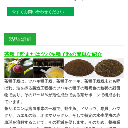
今すぐお問い合わせください
製品の詳細
茶種子粉またはツバキ種子粉の簡単な紹介
茶種子粉は、ツバキ種子粉、茶種子ケーキ、茶種子粉粉末とも呼
ばれ、油を搾る製造工程後のツバキの種子の暗褐色の粒状の残留
物であり、その12〜18％が活性成分である茶サポニンで構成され
ています。
茶サポニンは溶血毒素の一種で、野生魚、ドジョウ、巻貝、ハマ
グリ、カエルの卵、オタマジャクシ、そして特定の水生昆虫の赤
血球を溶解することで、その死滅を促します。そのため、養殖業