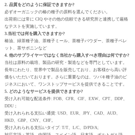
2. 品質をどのように保証できますか?
必ずオーガニックの椿の種子の原料を選んでください。
出荷前には常に CIQ やその他の信頼できる研究所と連携して厳格
なテストを実施しています。
3.当社では何を購入できますか?
椿油、緑茶種子油、茶種子ミール、茶種子パウダー、茶種子ペレ
ット、茶サポニンなど
4. 他のサプライヤーではなく当社から購入すべき理由は何ですか?
当社は原料の栽培、製品の研究・製造などを専門としています。
長年にわたり、世界中で製品を販売しており、お客様から高い評
価をいただいております。さらに重要なのは、ツバキ種子油のビ
ジネスにおいて、ワンストップサービスを提供できることです。
5. どのようなサービスを提供できますか?
受け入れ可能な配送条件: FOB、CFR、CIF、EXW、CPT、DDP、
DDU；
受け入れられる支払い通貨: USD、EUR、JPY、CAD、AUD、
HKD、GBP、CNY、CHF。
受け入れられる支払いタイプ: T/T、L/C、D/PD/A;
対応言語：英語、中国語、スペイン語、日本語、ポルトガル語、