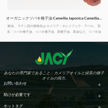
llia Oleifera Abel
オーガニックツバキ種子油 Camellia Japonica Camellia Oleifera Abel
椿油、 ラテン語の植物名は カメリア・オレイフェラ・アベル、 別
れ
名：ツバキ種子油、ツバキ種子油、茶種子油、茶油など。ツバキ油
れ
されている 最も優れたウッディオイルとして賞賛されているのは、
ク
オレイン酸、リノール酸、茶ポリフェノール、VE、スクアレン、そ
化
の他各種抗酸化物質などを豊富に含む 。 椿油は料理、化粧品、医薬
品、工業などに幅広く使用されています。
あなたの専門家であること、カメリアオイルと緑茶の種子
オイルの両方.
お問い合わせ
助けが必要です
ホットタグ