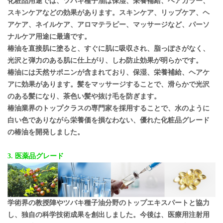
化粧品用途では、ツバキ種子油は保湿、栄養補給、ヘアカラー、
スキンケアなどの効果があります。スキンケア、リップケア、ヘ
アケア、ネイルケア、アロマテラピー、マッサージなど、パーソ
ナルケア用途に最適です。
椿油を直接肌に塗ると、すぐに肌に吸収され、脂っぽさがなく、
光沢と弾力のある肌に仕上がり、しわ防止効果が明らかです。
椿油には天然サポニンが含まれており、保湿、栄養補給、ヘアケ
アに効果があります。髪をマッサージすることで、滑らかで光沢
のある髪になり、茶色い髪や抜け毛を防ぎます。
椿油業界のトップクラスの専門家を採用することで、水のように
白い色でありながら栄養価を損なわない、優れた化粧品グレード
の椿油を開発しました。
3. 医薬品グレード
学術界の教授陣やツバキ種子油分野のトップエキスパートと協力
し、独自の科学技術成果を創出しました。今後は、医療用注射用