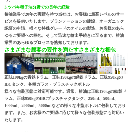
う。
3.ツバキ種子油分野での長年の経験
椿油業界で20年の実績を持つ当社は、お客様に最高レベルのサー
ビスを提供いたします。プランテーションの建設、オーガニック
認証の申請、様々な特殊グレードのオイルの製造、お客様のあら
ゆるご要望への梱包、そして迅速な輸出手続きに至るまで、椿油
業界のあらゆるプロセスを熟知しております。
さまざまな顧客の要件を満たすさまざまな梱包
正味190kgの青鉄ドラム、正味190kgの緑鉄ドラム、正味950kgの
IBCタンク、各種ガラス・プラスチックボトル
様々な包装形態に対応可能です。通常、椿油は正味190kgの鉄製ド
ラム、正味950kgのIBCプラスチックタンク、250ml、500ml、
1000ml、2000ml、5000mlなどの様々な小型ボトルに包装しており
ます。また、お客様のご要望に応じて様々な包装形態にも対応い
たします。