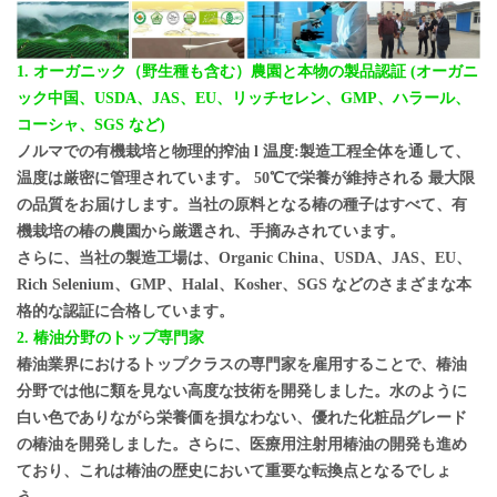
1. オーガニック（野生種も含む）農園と本物の製品認証
(オーガニ
ック中国、USDA、JAS、EU、リッチセレン、GMP、ハラール、
コーシャ、SGS など)
ノルマでの有機栽培と物理的搾油
l 温度:製造工程全体を通して、
温度は厳密に管理されています。
50℃で栄養が維持される
最大限
の品質をお届けします。当社の原料となる椿の種子はすべて、有
機栽培の椿の農園から厳選され、手摘みされています。
さらに、当社の製造工場は、Organic China、USDA、JAS、EU、
Rich Selenium、GMP、Halal、Kosher、SGS などのさまざまな本
格的な認証に合格しています。
2.
椿油分野のトップ専門家
椿油業界におけるトップクラスの専門家を雇用することで、椿油
分野では他に類を見ない高度な技術を開発しました。水のように
白い色でありながら栄養価を損なわない、優れた化粧品グレード
の椿油を開発しました。さらに、医療用注射用椿油の開発も進め
ており、これは椿油の歴史において重要な転換点となるでしょ