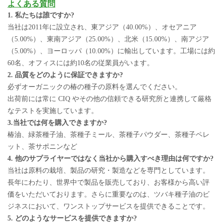
よくある質問
1. 私たちは誰ですか?
当社は2011年に設立され、東アジア（40.00%）、オセアニア
（5.00%）、東南アジア（25.00%）、北米（15.00%）、南アジア
（5.00%）、ヨーロッパ（10.00%）に輸出しています。工場には約
60名、オフィスには約10名の従業員がいます。
2. 品質をどのように保証できますか?
必ずオーガニックの椿の種子の原料を選んでください。
出荷前には常に CIQ やその他の信頼できる研究所と連携して厳格
なテストを実施しています。
3.当社では何を購入できますか?
椿油、緑茶種子油、茶種子ミール、茶種子パウダー、茶種子ペレ
ット、茶サポニンなど
4. 他のサプライヤーではなく当社から購入すべき理由は何ですか?
当社は原料の栽培、製品の研究・製造などを専門としています。
長年にわたり、世界中で製品を販売しており、お客様から高い評
価をいただいております。さらに重要なのは、ツバキ種子油のビ
ジネスにおいて、ワンストップサービスを提供できることです。
5. どのようなサービスを提供できますか?