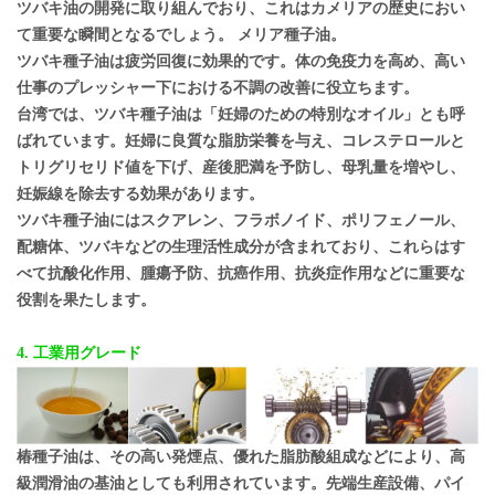
ツバキ油の開発に取り組んでおり、これはカメリアの歴史におい
て重要な瞬間となるでしょう。
メリア種子油。
ツバキ種子油は疲労回復に効果的です。体の免疫力を高め、高い
仕事のプレッシャー下における不調の改善に役立ちます。
台湾では、ツバキ種子油は「妊婦のための特別なオイル」とも呼
ばれています。妊婦に良質な脂肪栄養を与え、コレステロールと
トリグリセリド値を下げ、産後肥満を予防し、母乳量を増やし、
妊娠線を除去する効果があります。
ツバキ種子油にはスクアレン、フラボノイド、ポリフェノール、
配糖体、ツバキなどの生理活性成分が含まれており、これらはす
べて抗酸化作用、腫瘍予防、抗癌作用、抗炎症作用などに重要な
役割を果たします。
4. 工業用グレード
椿種子油は、その高い発煙点、優れた脂肪酸組成などにより、高
級潤滑油の基油としても利用されています。先端生産設備、パイ