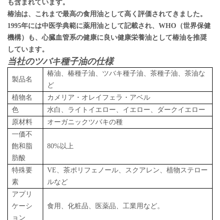
も含まれています。
椿油は、これまで最高の食用油として高く評価されてきました。
1995年には中医学典範に薬用油として記載され、WHO（世界保健
機構）も、心臓血管系の健康に良い健康栄養油として椿油を推奨
しています。
当社のツバキ種子油の仕様
椿油、椿種子油、ツバキ種子油、茶種子油、茶油な
製品名
ど
植物名
カメリア・オレイフェラ・アベル
色
水白、ライトイエロー、イエロー、ダークイエロー
原材料
オーガニックツバキの種
一価不
飽和脂
80%以上
肪酸
特殊要
VE、茶ポリフェノール、スクアレン、植物ステロー
素
ルなど
アプリ
ケーシ
食用、化粧品、医薬品、工業用など。
ョン