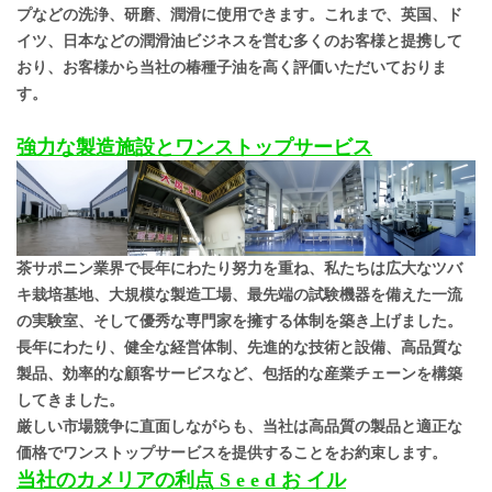
プなどの洗浄、研磨、潤滑に使用できます。これまで、英国、ド
イツ、日本などの潤滑油ビジネスを営む多くのお客様と提携して
おり、お客様から当社の椿種子油を高く評価いただいておりま
す。
強力な製造施設とワンストップサービス
茶サポニン業界で長年にわたり努力を重ね、私たちは広大なツバ
キ栽培基地、大規模な製造工場、最先端の試験機器を備えた一流
の実験室、そして優秀な専門家を擁する体制を築き上げました。
長年にわたり、健全な経営体制、先進的な技術と設備、高品質な
製品、効率的な顧客サービスなど、包括的な産業チェーンを構築
してきました。
厳しい市場競争に直面しながらも、当社は高品質の製品と適正な
価格でワンストップサービスを提供することをお約束します。
当社のカメリアの利点
S
e
e
d
お
イル