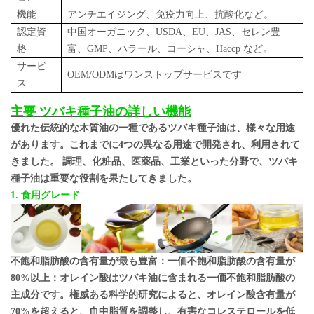
機能
アンチエイジング、免疫力向上、抗酸化など。
認定資
中国オーガニック、USDA、EU、JAS、セレン豊
格
富、GMP、ハラール、コーシャ、Haccp など。
サービ
OEM/ODMはワンストップサービスです
ス
主要
ツバキ種子油の詳しい機能
優れた伝統的な木質油の一種であるツバキ種子油は、様々な用途
があります。これまでに4つの異なる用途で開発され、利用されて
きました。
調理、化粧品、医薬品、工業といった分野で、ツバキ
種子油は重要な役割を果たしてきました。
1. 食用グレード
不飽和脂肪酸の含有量が最も豊富：一価不飽和脂肪酸の含有量が
80%以上：オレイン酸はツバキ油に含まれる一価不飽和脂肪酸の
主成分です。権威ある科学的研究によると、オレイン酸含有量が
70%を超えると、血中脂質を調整し、有害なコレステロールを低