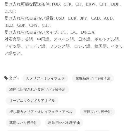
受け入れ可能な配送条件: FOB、CFR、CIF、EXW、CPT、DDP、
DDU；
受け入れられる支払い通貨: USD、EUR、JPY、CAD、AUD、
HKD、GBP、CNY、CHF。
受け入れられる支払いタイプ: T/T、L/C、D/PD/A;
対応言語：英語、中国語、スペイン語、日本語、ポルトガル語、
ドイツ語、アラビア語、フランス語、ロシア語、韓国語、イタリ
ア語など。
タグ :
カメリア・オレイフェラ
化粧品用ツバキ種子油
純粋に圧搾された食用ツバキ種子油
オーガニックカメリアオイル
押し花カメリア・オレイフェラ・アベル
圧搾ツバキ種子油
薬用ツバキ種子油
料理用ツバキ種子油