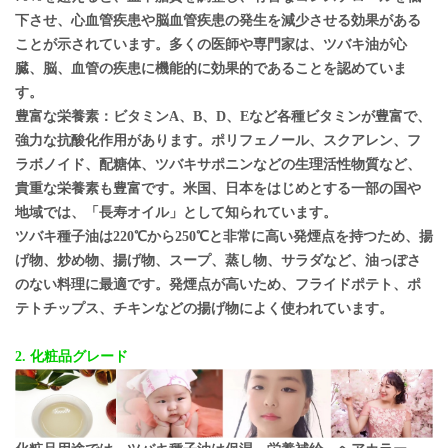
下させ、心血管疾患や脳血管疾患の発生を減少させる効果がある
ことが示されています。多くの医師や専門家は、ツバキ油が心
臓、脳、血管の疾患に機能的に効果的であることを認めていま
す。
豊富な栄養素：ビタミンA、B、D、Eなど各種ビタミンが豊富で、
強力な抗酸化作用があります。ポリフェノール、スクアレン、フ
ラボノイド、配糖体、ツバキサポニンなどの生理活性物質など、
貴重な栄養素も豊富です。米国、日本をはじめとする一部の国や
地域では、「長寿オイル」として知られています。
ツバキ種子油は220℃から250℃と非常に高い発煙点を持つため、揚
げ物、炒め物、揚げ物、スープ、蒸し物、サラダなど、油っぽさ
のない料理に最適です。発煙点が高いため、フライドポテト、ポ
テトチップス、チキンなどの揚げ物によく使われています。
2. 化粧品グレード