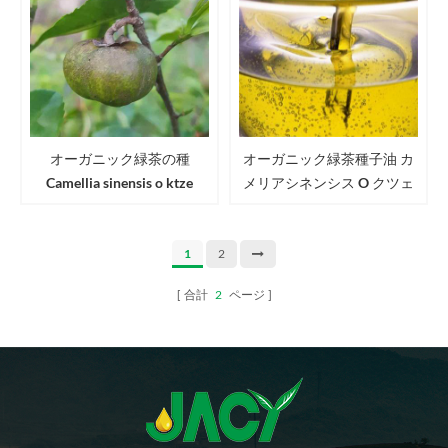
オーガニック緑茶の種
オーガニック緑茶種子油 カ
Camellia sinensis o ktze
メリアシネンシス O クツェ
Seeds usda eu jas認定茶種子
茶油
1
2
合計
2
ページ