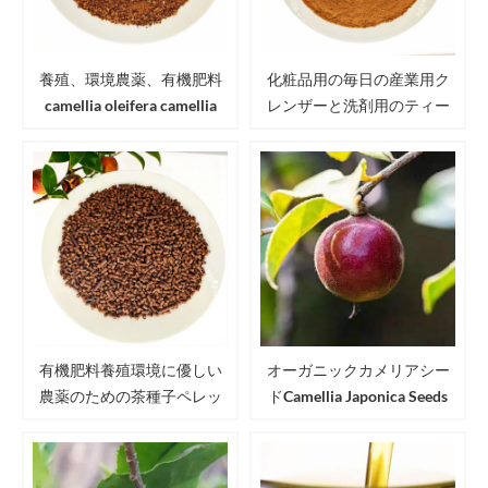
養殖、環境農薬、有機肥料
化粧品用の毎日の産業用ク
camellia oleifera camellia
レンザーと洗剤用のティー
japonica用のティーシードミ
シードミールパウダー
ール/カメリアシードミール
有機肥料養殖環境に優しい
オーガニックカメリアシー
農薬のための茶種子ペレッ
ドCamellia Japonica Seeds
ト
USDA EU JAS認定Camellia
Seeds