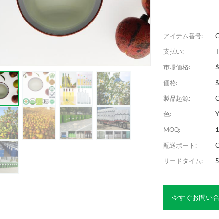
アイテム番号:
C
支払い:
T
市場価格:
価格:
$
製品起源:
C
色:
Y
MOQ:
1
配送ポート:
C
リードタイム:
5
今すぐお問い