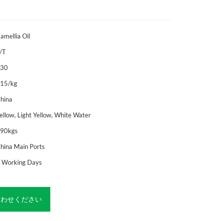
amellia Oil
/T
$30
15/kg
hina
ellow, Light Yellow, White Water
90kgs
hina Main Ports
 Working Days
合わせください