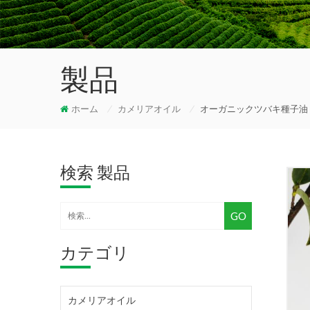
製品
ホーム
/
カメリアオイル
/
オーガニックツバキ種子油 Camellia
検索 製品
カテゴリ
カメリアオイル