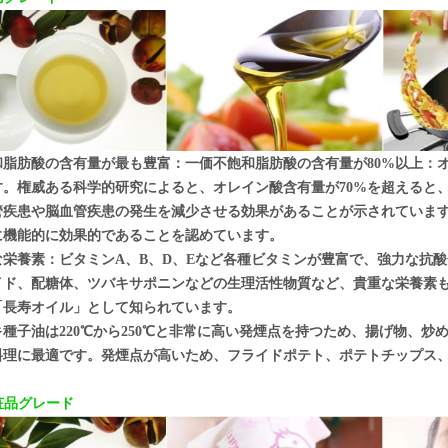
和脂肪酸の含有量が最も豊富：一価不飽和脂肪酸の含有量が80%以上：
す。権威ある科学的研究によると、オレイン酸含有量が70%を超えると
管疾患や脳血管疾患の発生を減少させる効果があることが示されていま
に機能的に効果的であることを認めています。
な栄養素：ビタミンA、B、D、Eなど各種ビタミンが豊富で、強力な抗
イド、配糖体、ツバキサポニンなどの生理活性物質など、貴重な栄養素
「長寿オイル」として知られています。
キ種子油は220℃から250℃と非常に高い発煙点を持つため、揚げ物、
料理に最適です。発煙点が高いため、フライドポテト、ポテトチップス
化粧品グレード