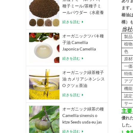
あり
種子ミール/茶種子ミ
ます
ールパウダー（水産養
椿油
殖、エコ農薬、有機肥
続きを読む
構）
料用） Camellia
当社
Oleifera Camellia
オーガニックツバキ種
製品
Japonica
子油 Camellia
植物
Japonica Camellia
色
Oleifera Abel
続きを読む
原材
一価
オーガニック緑茶種子
特殊
油 カメリアシネンシス
アプ
O クツェ茶油
機能
続きを読む
認定
サー
オーガニック緑茶の種
主
Camellia sinensis o
優れ
ktze Seeds usda eu jas
した
認定茶種子
続きを読む
1. 