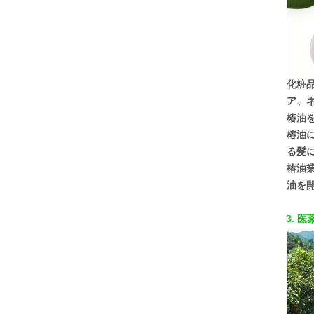
化粧
ア、
椿油
椿油
る髪
椿油
油を
3. 