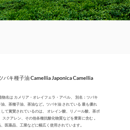
子油 Camellia Japonica Camellia
植物名は
カメリア・オレイフェラ・アベル、
別名：ツバキ
子油、茶種子油、茶油など。ツバキ油
されている
最も優れ
として賞賛されているのは、
オレイン酸、リノール酸、茶ポ
E、スクアレン、その他各種抗酸化物質などを豊富に含む
。
品、医薬品、工業などに幅広く使用されています。