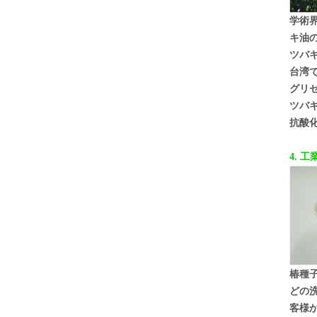
学術
キ油
ツバ
台湾
グリ
ツバ
抗酸
4. 
椿種
どの
客様