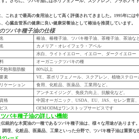
ます。さらに、ツバキ油にはポリフェノール、スクアレン、フラボノイ
。
は、これまで最高の食用油として高く評価されてきました。1995年には
も、心臓血管系の健康に良い健康栄養油として椿油を推奨しています。
のツバキ種子油の仕様
名
椿油、椿種子油、ツバキ種子油、茶種子油、茶油な
名
カメリア・オレイフェラ・アベル
水白、ライトイエロー、イエロー、ダークイエロー
料
オーガニックツバキの種
不飽和脂肪酸
80%以上
要素
VE、茶ポリフェノール、スクアレン、植物ステロー
リケーション
食用、化粧品、医薬品、工業用など。
アンチエイジング、免疫力向上、抗酸化など。
資格
中国オーガニック、USDA、EU、JAS、セレン豊富、
ビス
OEM/ODMはワンストップサービスです
要
ツバキ種子油の詳しい機能
た伝統的な木質油の一種であるツバキ種子油は、様々な用途があります。
。
調理、化粧品、医薬品、工業といった分野で、ツバキ種子油は重要な
食用グレード