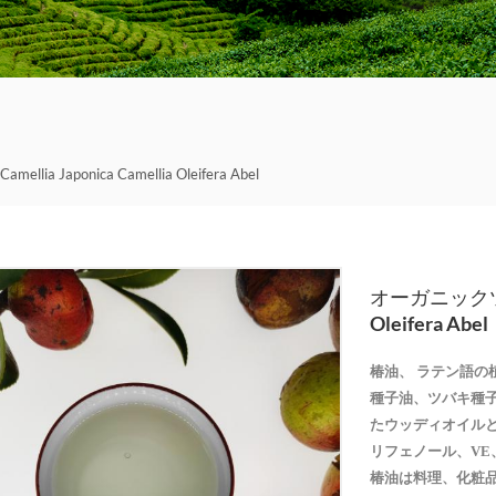
 Japonica Camellia Oleifera Abel
オーガニックツバキ種
Oleifera Abel
椿油、
ラテン語の
種子油、ツバキ種
たウッディオイル
リフェノール、V
椿油は料理、化粧