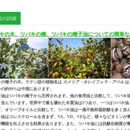
品の詳細
キの木、ツバキの種、ツバキの種子油についての簡単な
キの種子の木。ラテン語の植物名は
カメリア・オレイフェラ・アベル
は
ンの約99%は中国にあります。
キ油はツバキの種子から圧搾されます。他の食用油と比較して、ツバキ
く含んでいます。世界中で最も優れた木質油は2つあり、一つはツバキ油
て、オリーブオイルと比較して、ツバキ油は一価不飽和脂肪酸を多く含
キ油はコレステロールを含まず、VA、VD、VEなど、様々なビタミン
管機能を向上させる効果があります。また、ツバキ油には抗酸化物質が