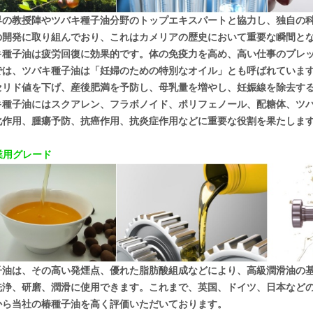
界の教授陣やツバキ種子油分野のトップエキスパートと協力し、独自の
の開発に取り組んでおり、これはカメリアの歴史において重要な瞬間と
キ種子油は疲労回復に効果的です。体の免疫力を高め、高い仕事のプレ
では、ツバキ種子油は「妊婦のための特別なオイル」とも呼ばれていま
セリド値を下げ、産後肥満を予防し、母乳量を増やし、妊娠線を除去す
キ種子油にはスクアレン、フラボノイド、ポリフェノール、配糖体、ツ
化作用、腫瘍予防、抗癌作用、抗炎症作用などに重要な役割を果たしま
工業用グレード
子油は、その高い発煙点、優れた脂肪酸組成などにより、高級潤滑油の
洗浄、研磨、潤滑に使用できます。これまで、英国、ドイツ、日本など
から当社の椿種子油を高く評価いただいております。