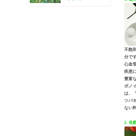
不飽
分で
心血
疾患
豊富
ボノ
は、
ツバ
ない
2. 