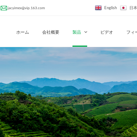
English
日
jacyimex@vip.163.com
ホーム
会社概要
製品
ビデオ
フィ