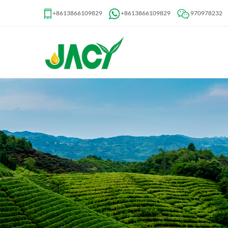
+8613866109829
+8613866109829
970978232