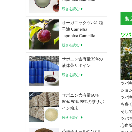
Oleifera Abel
続きを読む
製
オーガニックツバキ種
子油 Camellia
ツバ
Japonica Camellia
Oleifera Abel
続きを読む
サポニン含有量35%の
液体茶サポイン
続きを読む
ツバ
ショ
サポニン含有量60%
ツバ
80% 90% 98%の茶サポ
も多
イン粉末
そし
続きを読む
ツバ
心血
茶種子ミール/ツバキ