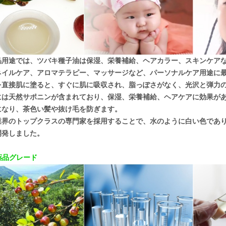
品用途では、ツバキ種子油は保湿、栄養補給、ヘアカラー、スキンケア
ネイルケア、アロマテラピー、マッサージなど、パーソナルケア用途に
を直接肌に塗ると、すぐに肌に吸収され、脂っぽさがなく、光沢と弾力
には天然サポニンが含まれており、保湿、栄養補給、ヘアケアに効果が
になり、茶色い髪や抜け毛を防ぎます。
業界のトップクラスの専門家を採用することで、水のように白い色であ
開発しました。
医薬品グレード