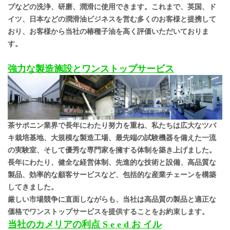
プなどの洗浄、研磨、潤滑に使用できます。これまで、英国、ド
イツ、日本などの潤滑油ビジネスを営む多くのお客様と提携して
おり、お客様から当社の椿種子油を高く評価いただいておりま
す。
強力な製造施設とワンストップサービス
茶サポニン業界で長年にわたり努力を重ね、私たちは広大なツバ
キ栽培基地、大規模な製造工場、最先端の試験機器を備えた一流
の実験室、そして優秀な専門家を擁する体制を築き上げました。
長年にわたり、健全な経営体制、先進的な技術と設備、高品質な
製品、効率的な顧客サービスなど、包括的な産業チェーンを構築
してきました。
厳しい市場競争に直面しながらも、当社は高品質の製品と適正な
価格でワンストップサービスを提供することをお約束します。
当社のカメリアの利点
S
e
e
d
お
イル