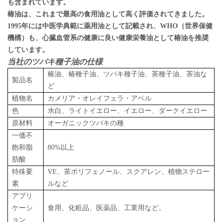
も含まれています。
椿油は、これまで最高の食用油として高く評価されてきました。
1995年には中医学典範に薬用油として記載され、WHO（世界保健
機構）も、心臓血管系の健康に良い健康栄養油として椿油を推奨
しています。
当社のツバキ種子油の仕様
椿油、椿種子油、ツバキ種子油、茶種子油、茶油な
製品名
ど
植物名
カメリア・オレイフェラ・アベル
色
水白、ライトイエロー、イエロー、ダークイエロー
原材料
オーガニックツバキの種
一価不
飽和脂
80%以上
肪酸
特殊要
VE、茶ポリフェノール、スクアレン、植物ステロー
素
ルなど
アプリ
ケーシ
食用、化粧品、医薬品、工業用など。
ョン