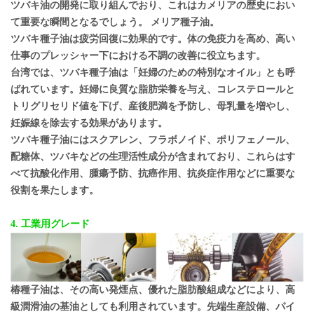
ツバキ油の開発に取り組んでおり、これはカメリアの歴史におい
て重要な瞬間となるでしょう。
メリア種子油。
ツバキ種子油は疲労回復に効果的です。体の免疫力を高め、高い
仕事のプレッシャー下における不調の改善に役立ちます。
台湾では、ツバキ種子油は「妊婦のための特別なオイル」とも呼
ばれています。妊婦に良質な脂肪栄養を与え、コレステロールと
トリグリセリド値を下げ、産後肥満を予防し、母乳量を増やし、
妊娠線を除去する効果があります。
ツバキ種子油にはスクアレン、フラボノイド、ポリフェノール、
配糖体、ツバキなどの生理活性成分が含まれており、これらはす
べて抗酸化作用、腫瘍予防、抗癌作用、抗炎症作用などに重要な
役割を果たします。
4. 工業用グレード
椿種子油は、その高い発煙点、優れた脂肪酸組成などにより、高
級潤滑油の基油としても利用されています。先端生産設備、パイ