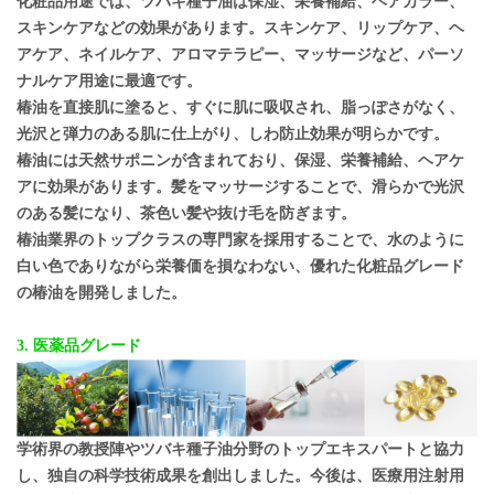
化粧品用途では、ツバキ種子油は保湿、栄養補給、ヘアカラー、
スキンケアなどの効果があります。スキンケア、リップケア、ヘ
アケア、ネイルケア、アロマテラピー、マッサージなど、パーソ
ナルケア用途に最適です。
椿油を直接肌に塗ると、すぐに肌に吸収され、脂っぽさがなく、
光沢と弾力のある肌に仕上がり、しわ防止効果が明らかです。
椿油には天然サポニンが含まれており、保湿、栄養補給、ヘアケ
アに効果があります。髪をマッサージすることで、滑らかで光沢
のある髪になり、茶色い髪や抜け毛を防ぎます。
椿油業界のトップクラスの専門家を採用することで、水のように
白い色でありながら栄養価を損なわない、優れた化粧品グレード
の椿油を開発しました。
3. 医薬品グレード
学術界の教授陣やツバキ種子油分野のトップエキスパートと協力
し、独自の科学技術成果を創出しました。今後は、医療用注射用