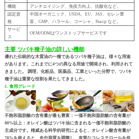
機能
アンチエイジング、免疫力向上、抗酸化など。
認定資
中国オーガニック、USDA、EU、JAS、セレン豊
格
富、GMP、ハラール、コーシャ、Haccp など。
サービ
OEM/ODMはワンストップサービスです
ス
主要
ツバキ種子油の詳しい機能
優れた伝統的な木質油の一種であるツバキ種子油は、様々な用途
があります。これまでに4つの異なる用途で開発され、利用されて
きました。
調理、化粧品、医薬品、工業といった分野で、ツバキ
種子油は重要な役割を果たしてきました。
1. 食用グレード
不飽和脂肪酸の含有量が最も豊富：一価不飽和脂肪酸の含有量が
80%以上：オレイン酸はツバキ油に含まれる一価不飽和脂肪酸の
主成分です。権威ある科学的研究によると、オレイン酸含有量が
70%を超えると、血中脂質を調整し、有害なコレステロールを低