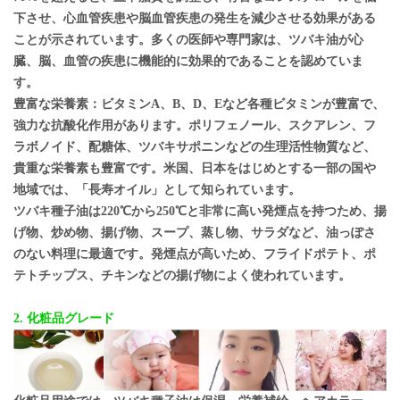
下させ、心血管疾患や脳血管疾患の発生を減少させる効果がある
ことが示されています。多くの医師や専門家は、ツバキ油が心
臓、脳、血管の疾患に機能的に効果的であることを認めていま
す。
豊富な栄養素：ビタミンA、B、D、Eなど各種ビタミンが豊富で、
強力な抗酸化作用があります。ポリフェノール、スクアレン、フ
ラボノイド、配糖体、ツバキサポニンなどの生理活性物質など、
貴重な栄養素も豊富です。米国、日本をはじめとする一部の国や
地域では、「長寿オイル」として知られています。
ツバキ種子油は220℃から250℃と非常に高い発煙点を持つため、揚
げ物、炒め物、揚げ物、スープ、蒸し物、サラダなど、油っぽさ
のない料理に最適です。発煙点が高いため、フライドポテト、ポ
テトチップス、チキンなどの揚げ物によく使われています。
2. 化粧品グレード