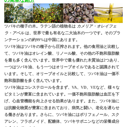
ツバキの種子の木。ラテン語の植物名は
カメリア・オレイフェ
ラ・アベル
は、世界で最も有名な二大油木の一つです。そのプラ
ンテーションの約99%は中国にあります。
ツバキ油はツバキの種子から圧搾されます。他の食用油と比較し
て、ツバキ油はオレイン酸、リノール酸、その他の不飽和脂肪酸
を最も多く含んでいます。世界中で最も優れた木質油は2つあり、
一つはツバキ油、もう一つはオリーブオイルであると認識されて
います。そして、オリーブオイルと比較して、ツバキ油は一価不
飽和脂肪酸を多く含んでいます。
ツバキ油はコレステロールを含まず、VA、VD、VEなど、様々な
ビタミンが豊富に含まれています。一価不飽和脂肪酸は血圧を下
げ、心血管機能を向上させる効果があります。また、ツバキ油に
は抗酸化物質が豊富に含まれており、病気と闘い、老化を遅らせ
る働きがあります。さらに、ツバキ油にはポリフェノール、スク
アレン、フラボノイド、配糖体、ツバキサポニンなどの栄養成分