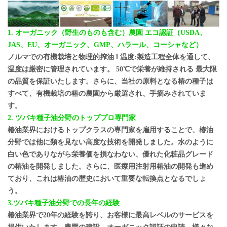
1. オーガニック（野生のものも含む）農園
エコ認証（USDA、
JAS、EU、オーガニック、GMP、ハラール、コーシャなど）
ノルマでの有機栽培と物理的搾油
l 温度:製造工程全体を通して、
温度は厳密に管理されています。
50℃で栄養が維持される
最大限
の品質を保証いたします。さらに、当社の原料となる椿の種子は
すべて、有機栽培の椿の農園から厳選され、手摘みされていま
す。
2.
ツバキ種子油分野のトッププロ専門家
椿油業界におけるトップクラスの専門家を雇用することで、椿油
分野では他に類を見ない高度な技術を開発しました。水のように
白い色でありながら栄養価を損なわない、優れた化粧品グレード
の椿油を開発しました。さらに、医療用注射用椿油の開発も進め
ており、これは椿油の歴史において重要な転換点となるでしょ
う。
3.ツバキ種子油分野での長年の経験
椿油業界で20年の経験を誇り、お客様に最高レベルのサービスを