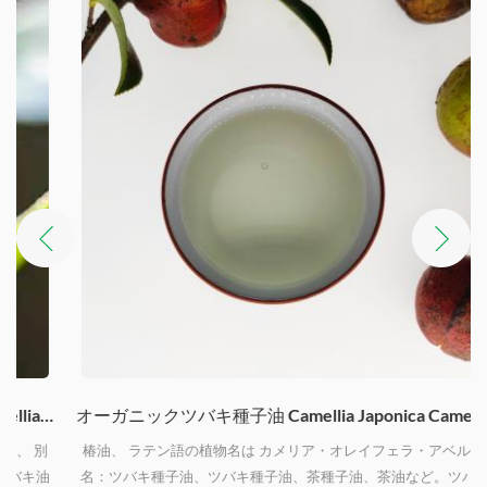
llia Oleifera Abel
オーガニックツバキ種子油 Camellia Japonica Camellia Oleifera Abel
椿油、 ラテン語の植物名は カメリア・オレイフェラ・アベル、 別
油
名：ツバキ種子油、ツバキ種子油、茶種子油、茶油など。ツバキ油