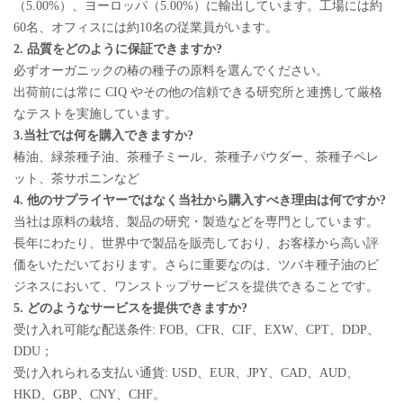
（5.00%）、ヨーロッパ（5.00%）に輸出しています。工場には約
60名、オフィスには約10名の従業員がいます。
2. 品質をどのように保証できますか?
必ずオーガニックの椿の種子の原料を選んでください。
出荷前には常に CIQ やその他の信頼できる研究所と連携して厳格
なテストを実施しています。
3.当社では何を購入できますか?
椿油、緑茶種子油、茶種子ミール、茶種子パウダー、茶種子ペレ
ット、茶サポニンなど
4. 他のサプライヤーではなく当社から購入すべき理由は何ですか?
当社は原料の栽培、製品の研究・製造などを専門としています。
長年にわたり、世界中で製品を販売しており、お客様から高い評
価をいただいております。さらに重要なのは、ツバキ種子油のビ
ジネスにおいて、ワンストップサービスを提供できることです。
5. どのようなサービスを提供できますか?
受け入れ可能な配送条件: FOB、CFR、CIF、EXW、CPT、DDP、
DDU；
受け入れられる支払い通貨: USD、EUR、JPY、CAD、AUD、
HKD、GBP、CNY、CHF。