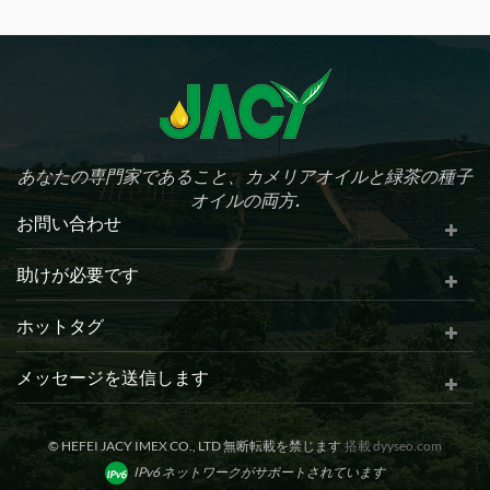
、
されている 最も優れたウッディオイルとして賞賛されているのは、
そ
オレイン酸、リノール酸、茶ポリフェノール、VE、スクアレン、そ
薬
の他各種抗酸化物質などを豊富に含む 。 椿油は料理、化粧品、医薬
品、工業などに幅広く使用されています。
あなたの専門家であること、カメリアオイルと緑茶の種子
オイルの両方.
お問い合わせ
助けが必要です
ホットタグ
メッセージを送信します
© HEFEI JACY IMEX CO., LTD 無断転載を禁じます
搭載
dyyseo.com
IPv6 ネットワークがサポートされています