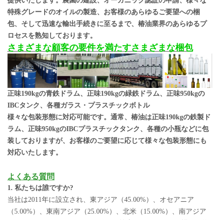
提供いたします。農園の建設、オーガニック認証の申請、様々な
特殊グレードのオイルの製造、お客様のあらゆるご要望への梱
包、そして迅速な輸出手続きに至るまで、椿油業界のあらゆるプ
ロセスを熟知しております。
さまざまな顧客の要件を満たすさまざまな梱包
正味190kgの青鉄ドラム、正味190kgの緑鉄ドラム、正味950kgの
IBCタンク、各種ガラス・プラスチックボトル
様々な包装形態に対応可能です。通常、椿油は正味190kgの鉄製ド
ラム、正味950kgのIBCプラスチックタンク、各種の小瓶などに包
装しておりますが、お客様のご要望に応じて様々な包装形態にも
対応いたします。
よくある質問
1. 私たちは誰ですか?
当社は2011年に設立され、東アジア（45.00%）、オセアニア
（5.00%）、東南アジア（25.00%）、北米（15.00%）、南アジア