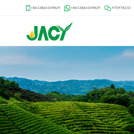
+8613866109829
+8613866109829
970978232