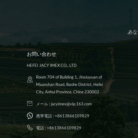
あな
お問い合わせ
HEFEI JACY IMEX CO., LTD
Room 704 of Building 1, Jinxiuyuan of
Maanshan Road, Baohe District, Hefei
City, Anhui Province, China 230002
メール :
jacyimex@vip.163.com
携帯電話 :
+8613866109829
電話 :
+8613866109829