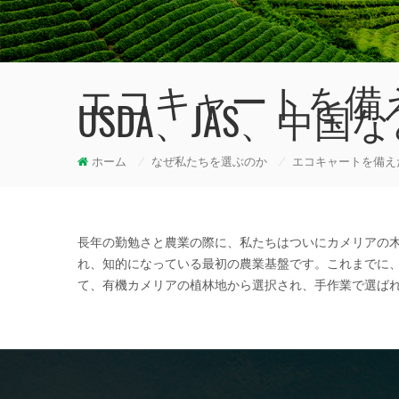
エコキャートを備
USDA、JAS、中国
ホーム
/
なぜ私たちを選ぶのか
/
エコキャートを備えた
長年の勤勉さと農業の際に、私たちはついにカメリアの木
れ、知的になっている最初の農業基盤です。これまでに、E
て、有機カメリアの植林地から選択され、手作業で選ば