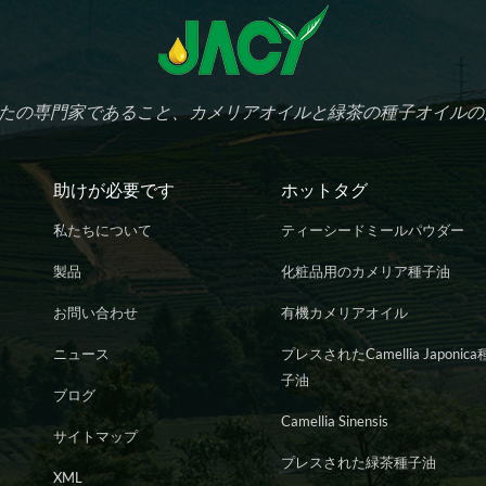
たの専門家であること、カメリアオイルと緑茶の種子オイルの
助けが必要です
ホットタグ
私たちについて
ティーシードミールパウダー
製品
化粧品用のカメリア種子油
お問い合わせ
有機カメリアオイル
ニュース
プレスされたCamellia Japonica
子油
ブログ
Camellia Sinensis
サイトマップ
プレスされた緑茶種子油
XML