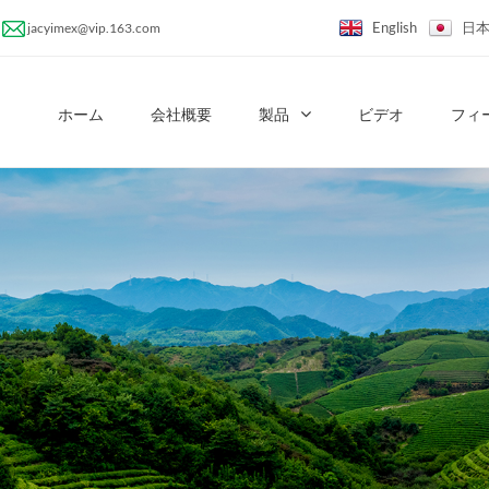
English
日
jacyimex@vip.163.com
ホーム
会社概要
製品
ビデオ
フィ